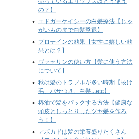
売っているエリップスはどう使う
の？】
エドガーケイシーの白髪療法【じゃ
がいもの皮で白髪撃退】
プロテインの効果【女性に嬉しい効
果とは？】
ヴァセリンの使い方【髪に使う方法
について】
秋は髪のトラブルが多い時期【抜け
毛、パサつき、白髪...etc】
椿油で髪をパックする方法【健康な
頭皮としっとりしたツヤ髪を作ろ
う！】
アボカドは髪の栄養盛りだくさん