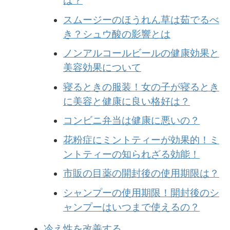
は？
スムージーのほうれん草は茹でるべ
き？シュウ酸の影響とは
ノンアルコールビールの健康効果と
美容効果について
寝るときの服装！女の子が寝るとき
に美容と健康に良い格好は？
コンビニ弁当は健康に悪いの？
花粉症にミントティーが効果的！ミ
ントティーの知られざる効能！
市販の目薬の開封後の使用期限は？
シャンプーの使用期限！開封後のシ
ャンプーはいつまで使えるの？
冷え性を改善する