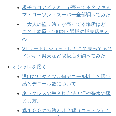
板チョコアイスどこで売ってる？ファミ
マ・ローソン・スーパー全部調べてみた
「大人の塗り絵」が売ってる場所はど
こ？｜本屋・100均・通販の販売店まと
め
VTリードルショットはどこで売ってる？
ドンキ・楽天など取扱店を調べてみた
オシャレを磨く
透けないタイツは何デニール以上？透け
感とデニール数について
ネックレスの手入れ方法！汗や香水の落
とし方。
綿１００の特徴とは？綿（コットン）１