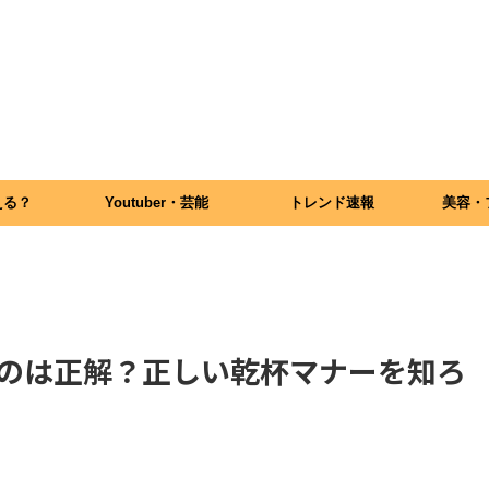
える？
Youtuber・芸能
トレンド速報
美容・
のは正解？正しい乾杯マナーを知ろ