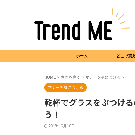
ホーム
どこで買
HOME
>
内面を磨く
>
マナーを身につける
>
マナーを身につける
乾杯でグラスをぶつける
う！
2018年6月10日