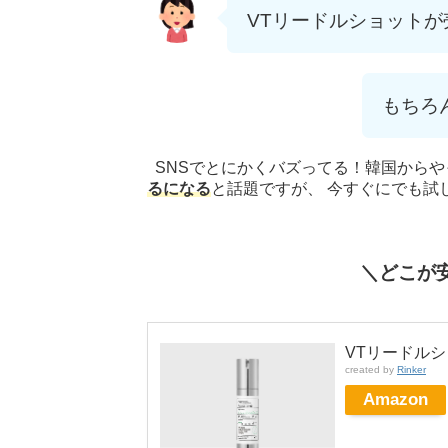
VTリードルショット
もちろ
SNSでとにかくバズってる！韓国から
るになる
と話題ですが、 今すぐにでも試
＼どこが
VTリードル
created by
Rinker
Amazon